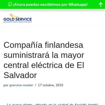
¡Ahora puedes escribirnos por Whatsapp!
Saltar
al
contenido
Compañía finlandesa
suministrará la mayor
central eléctrica de El
Salvador
por
gservice-master
17 octubre, 2015
La nueva planta, ubicada en la ciudad de Acajutla tendrá