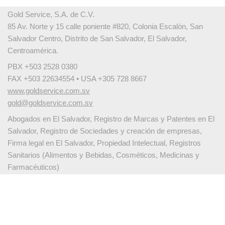
Gold Service, S.A. de C.V.
85 Av. Norte y 15 calle poniente #820, Colonia Escalón, San
Salvador Centro, Distrito de San Salvador, El Salvador,
Centroamérica.
PBX +503 2528 0380
FAX +503 22634554 • USA +305 728 8667
www.goldservice.com.sv
gold@goldservice.com.sv
Abogados en El Salvador, Registro de Marcas y Patentes en El
Salvador, Registro de Sociedades y creación de empresas,
Firma legal en El Salvador, Propiedad Intelectual, Registros
Sanitarios (Alimentos y Bebidas, Cosméticos, Medicinas y
Farmacéuticos)
Español
English
繁體中文
Français
Deutsch
Italiano
Português