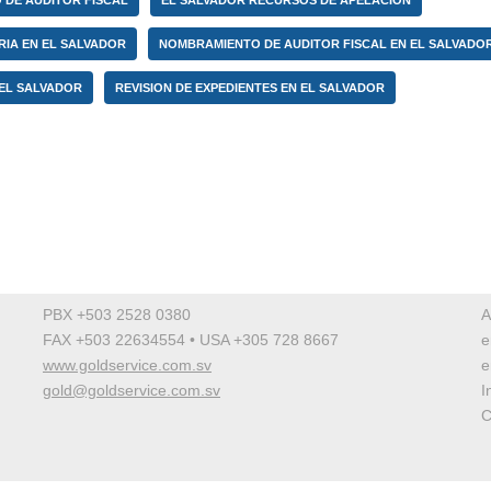
 DE AUDITOR FISCAL
EL SALVADOR RECURSOS DE APELACION
ARIA EN EL SALVADOR
NOMBRAMIENTO DE AUDITOR FISCAL EN EL SALVADO
EL SALVADOR
REVISION DE EXPEDIENTES EN EL SALVADOR
PBX +503 2528 0380
A
FAX +503 22634554 • USA +305 728 8667
e
www.goldservice.com.sv
e
gold@goldservice.com.sv
I
C