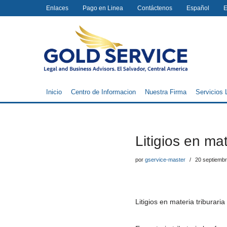
Enlaces
Pago en Linea
Contáctenos
Español
E
Saltar
al
contenido
Inicio
Centro de Informacion
Nuestra Firma
Servicios 
Litigios en mat
por
gservice-master
20 septiembr
Litigios en materia triburaria