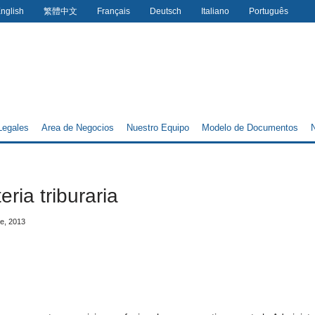
nglish
繁體中文
Français
Deutsch
Italiano
Português
Legales
Area de Negocios
Nuestro Equipo
Modelo de Documentos
N
eria triburaria
e, 2013