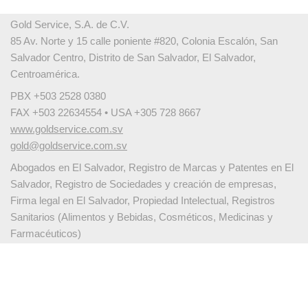
Gold Service, S.A. de C.V.
85 Av. Norte y 15 calle poniente #820, Colonia Escalón, San
Salvador Centro, Distrito de San Salvador, El Salvador,
Centroamérica.
PBX +503 2528 0380
FAX +503 22634554 • USA +305 728 8667
www.goldservice.com.sv
gold@goldservice.com.sv
Abogados en El Salvador, Registro de Marcas y Patentes en El
Salvador, Registro de Sociedades y creación de empresas,
Firma legal en El Salvador, Propiedad Intelectual, Registros
Sanitarios (Alimentos y Bebidas, Cosméticos, Medicinas y
Farmacéuticos)
Español
English
繁體中文
Français
Deutsch
Italiano
Português