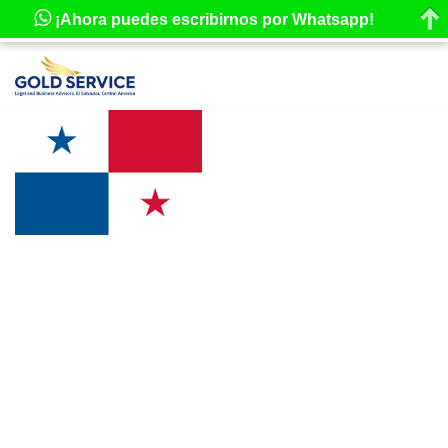
¡Ahora puedes escribirnos por Whatsapp!
Saltar
al
contenido