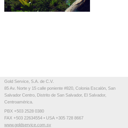
Gold Service, S.A. de C.V.
85 Av. Norte y 15 calle poniente #820, Colonia Escalón, San
Salvador Centro, Distrito de San Salvador, El Salvador,
Centroamérica.
PBX +503 2528 0380
FAX +503 22634554 • USA +305 728 8667
www.goldservice.com.sv