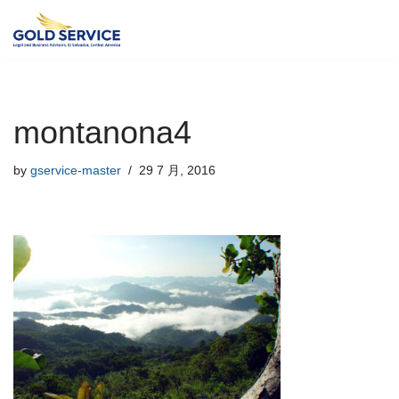
Skip
to
content
montanona4
by
gservice-master
29 7 月, 2016