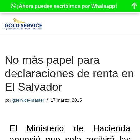
¡Ahora puedes escribirnos por Whatsapp!
Saltar
al
contenido
No más papel para
declaraciones de renta en
El Salvador
por
gservice-master
17 marzo, 2015
El Ministerio de Hacienda
anunció que solo recibirá las