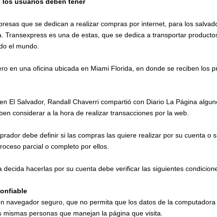
 los usuarios deben tener
presas que se dedican a realizar compras por internet, para los salva
a. Transexpress es una de estas, que se dedica a transportar produc
odo el mundo.
ero en una oficina ubicada en Miami Florida, en donde se reciben los p
 en El Salvador, Randall Chaverri compartió con Diario La Página algu
en considerar a la hora de realizar transacciones por la web.
mprador debe definir si las compras las quiere realizar por su cuenta o
oceso parcial o completo por ellos.
 decida hacerlas por su cuenta debe verificar las siguientes condicion
confiable
un navegador seguro, que no permita que los datos de la computadora
as mismas personas que manejan la página que visita.