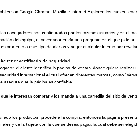
les son Google Chrome, Mozilla e Internet Explorer, los cuales tienen
 los navegadores son configurados por los mismos usuarios y en el m
rmación del equipo, el navegador envía una pregunta en el que pide auto
estar atento a este tipo de alertas y negar cualquier intento por revela
ebe tener certificado de seguridad
gador, el cliente identifica la página de ventas, donde quiere realiza
 seguridad internacional el cual ofrecen diferentes marcas, como “Verys
ue asegura que la página es confiable.
s que le interesan comprar y los manda a una carretilla del sitio de ven
ionado los productos, procede a la compra; entonces la página present
onales y de la tarjeta con la que se desea pagar, la cual debe ser eleg