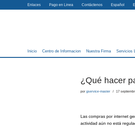
Enlaces
Pago en Linea
Contáctenos
Español
E
Saltar
al
contenido
Inicio
Centro de Informacion
Nuestra Firma
Servicios 
¿Qué hacer pa
por
gservice-master
17 septiembr
Las compras por internet ge
actividad aún no está regula