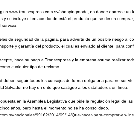
página www.transexpress.com.sv/shoppingmode, en donde aparece un fo
es y se incluye el enlace donde está el producto que se desea compra
 servicio.
veles de seguridad de la página, para advertir de un posible riesgo al 
sporte y garantía del producto, el cual es enviado al cliente, para con
e acepte, hace su pago a Transexpress y la empresa asume realizar tod
í como cualquier tipo de reclamo.
t deben seguir todos los consejos de forma obligatoria para no ser víc
 El Salvador no hay un ente que castigue a los estafadores en línea.
opuesta en la Asamblea Legislativa que pide la regulación legal de las 
 cinco años, pero hasta el momento no se ha consolidado.
a.com.sv/nacionales/99162/2014/09/14/Que-hacer-para-comprar-en-li