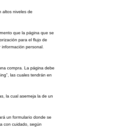
 altos niveles de
omento que la página que se
rización para el flujo de
r información personal.
r una compra. La página debe
ing”, las cuales tendrán en
tas, la cual asemeja la de un
ará un formulario donde se
ida con cuidado, según