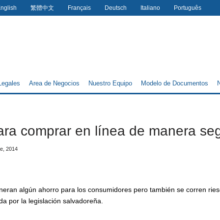
nglish
繁體中文
Français
Deutsch
Italiano
Português
Legales
Area de Negocios
Nuestro Equipo
Modelo de Documentos
N
ra comprar en línea de manera se
e, 2014
neran algún ahorro para los consumidores pero también se corren ries
da por la legislación salvadoreña.