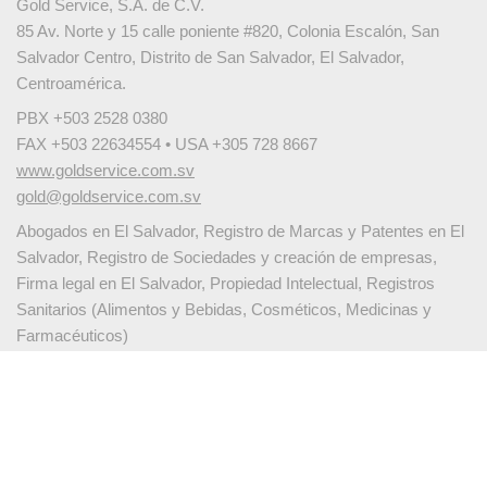
Gold Service, S.A. de C.V.
85 Av. Norte y 15 calle poniente #820, Colonia Escalón, San
Salvador Centro, Distrito de San Salvador, El Salvador,
Centroamérica.
PBX +503 2528 0380
FAX +503 22634554 • USA +305 728 8667
www.goldservice.com.sv
gold@goldservice.com.sv
Abogados en El Salvador, Registro de Marcas y Patentes en El
Salvador, Registro de Sociedades y creación de empresas,
Firma legal en El Salvador, Propiedad Intelectual, Registros
Sanitarios (Alimentos y Bebidas, Cosméticos, Medicinas y
Farmacéuticos)
Español
English
繁體中文
Français
Deutsch
Italiano
Português