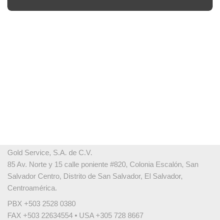
Gold Service, S.A. de C.V.
85 Av. Norte y 15 calle poniente #820, Colonia Escalón, San
Salvador Centro, Distrito de San Salvador, El Salvador,
Centroamérica.
PBX +503 2528 0380
FAX +503 22634554 • USA +305 728 8667