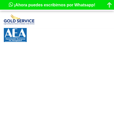
¡Ahora puedes escribirnos por Whatsapp!
Saltar
al
contenido